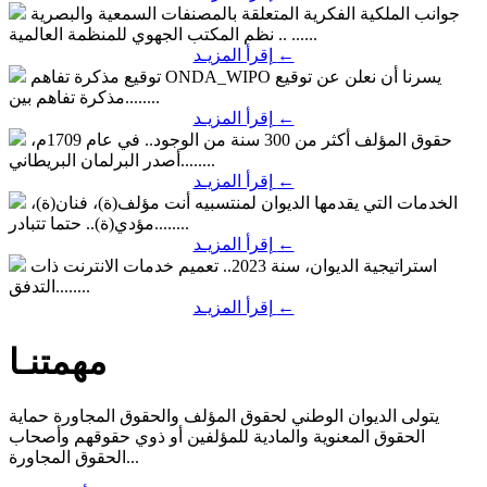
جوانب الملكية الفكرية المتعلقة بالمصنفات السمعية والبصرية
نظم المكتب الجهوي للمنظمة العالمية .. ......
←
إقرأ المزيـد
يسرنا أن نعلن عن توقيع
توقيع مذكرة تفاهم ONDA_WIPO
مذكرة تفاهم بين........
←
إقرأ المزيـد
حقوق المؤلف أكثر من 300 سنة من الوجود..
في عام 1709م،
أصدر البرلمان البريطاني........
←
إقرأ المزيـد
الخدمات التي يقدمها الديوان لمنتسبيه
أنت مؤلف(ة)، فنان(ة)،
مؤدي(ة).. حتما تتبادر........
←
إقرأ المزيـد
استراتيجية الديوان، سنة 2023..
تعميم خدمات الانترنت ذات
التدفق........
←
إقرأ المزيـد
مهمتنـا
يتولى الديوان الوطني لحقوق المؤلف والحقوق المجاورة حماية
الحقوق المعنوية والمادية للمؤلفين أو ذوي حقوقهم وأصحاب
الحقوق المجاورة...