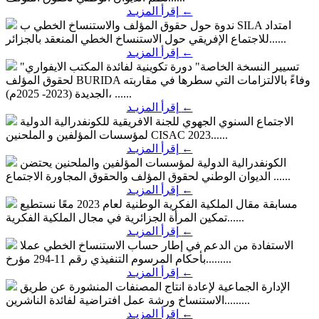
←
إقرأ المزيـد
امتداد
ندوة حول حقوق المؤلف والاستنساخ الخطي ب SILA
للاجتماع الإفريقي حول الاستنساخ الخطي المنعقد بالجزائر......
←
إقرأ المزيـد
"تسيير النسخة الخاصة" دورة تكوينية لفائدة المكتب الايفواري
وفاءً بالالتزامات التي سطرها في مقاربته
لحقوق المؤلف BURIDA
الجديدة (2023- 2025م)، ......
←
إقرأ المزيـد
الاجتماع السنوي الجهوي للجنة الافريقية للكونفدرالية الدولية
CISAC 2023......
لمؤسسات المؤلفين و الملحنين
←
إقرأ المزيـد
الكونفدرالية الدولية لمؤسسات المؤلفين والملحنين
يحتضن
الديوان الوطني لحقوق المؤلف والحقوق المجاورة الاجتماع ......
←
إقرأ المزيـد
مسابقة مقال الملكية الفكرية الوطنية لعام 2023
معًا نستطيع
تمكين المرأة الجزائرية في مجال الملكية الفكرية......
←
إقرأ المزيـد
الاستفادة من الدعم في إطار حساب الاستنساخ الخطي
عملا
بأحكام المرسوم التنفيذي رقم 11-294 مؤرخ.........
←
إقرأ المزيـد
الإدارة الجماعية لإعادة انتاج المصنفات المنشورة عن طريق
ورشة عمل افتراضية لفائدة الناشرين.........
الاستنساخ
←
إقرأ المزيـد