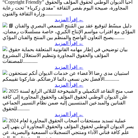
أحيا الديوان الوطني لحقوق المؤلف والحقوق
“Copyright Friendly”
المجاورة، صبيحة اليوم بقصر الثقافة "مفدي زكرياء" تحت رعاية
وزارة الثقافة والفنون..............
←
إقرأ المزيـد
📘 دليل مبسّط لتوقيع عقد بين المُنتج السمعي البصري والفنان
المؤدّي
مع اقتراب مواسم الإنتاج الكبرى، خاصة مسلسلات رمضان،
يصبح التعاون الواضح والمنظّم بين المنتج والفنان المؤدّي.........
←
إقرأ المزيـد
بيان توضيحي
في إطار مهامه القانونية المتعلقة بحماية حقوق
المؤلف والحقوق المجاورة وتنظيم الاستغلال المشروع
للمصنفات............
←
إقرأ المزيـد
استبيان مدى رضا الأعضاء عن خدمات الديوان
أنكم تستحقون
الأفضل نحن نسعى دائما لارضائكم. شاركونا تقييمكم............
←
إقرأ المزيـد
صب منح التقاعد التكميلي و الشيخوخة للثلاثي الرابع لسنة 2025
علن الديوان الوطني لحقوق المؤلف والحقوق المجاورة إلى كافة
الفنانين والمبدعين المنتسبين إليه ضمن نظام التسيير الجماعي
للحقوق..........
←
إقرأ المزيـد
عملية تسديد مستحقات أصحاب الحقوق المجاورة لعام 2024
يسر الديوان الوطني لحقوق المؤلف والحقوق المجاورة أن ينهي إلى
علم كافة فناني الأداء ومنتجي التسجيلات السمعية والبصرية، عن