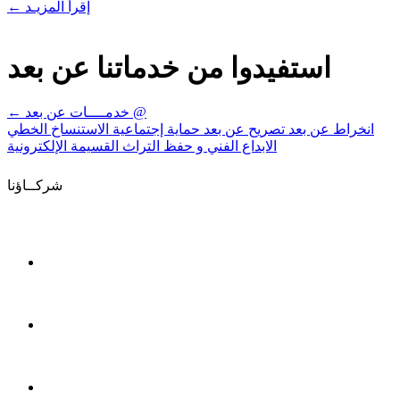
إقرأ المزيـد
←
استفيدوا من خدماتنا عن بعد
خدمــــات عن بعد @
←
انخراط عن بعد
تصريح عن بعد
حماية إجتماعية
الاستنساخ الخطي
الابداع الفني و حفظ التراث
القسيمة الإلكترونية
شركــاؤنا