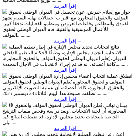
توزيع المستحقات المالية..........
←
إقرأ المزيـد
حوار مع إسلام حيرش، عون تحصيل في الديوان الوطني لحقوق
المؤلف والحقوق المجاورة
مع اقتراب احتفالات نهاية السنة، تشهد
الفنادق والمطاعم وقاعات العروض ومنظمو الفعاليات تدفقاً كبيراً
للأعمال الموسيقية والفنية. قام الديوان الوطني لحقوق
المؤلف...........
←
إقرأ المزيـد
نتائج انتخابات تجديد مجلس الإدارة
في إطار تنظيم العملية
الانتخابية لتجديد مجلس الإدارة، وطبقًا لأحكام التنظيم الداخلي
للديوان، يُعلم الديوان الوطني لحقوق المؤلف والحقوق المجاورة،
كافة أعضائه، أنه قد تم إجراء الانتخابات في الآجال المحددة..........
←
إقرأ المزيـد
انطلاق عملية انتخاب أعضاء مجلس إدارة الديوان الوطني لحقوق
المؤلف والحقوق المجاورة
يُعلم الديوان الوطني لحقوق المؤلف
والحقوق المجاورة، كافة أعضائه، أن عملية التصويت الإلكتروني
انطلقت صبيحة هذا اليوم الثلاثاء 23 ديسمبر 2025.........
←
إقرأ المزيـد
🔴 بيــان نهائـي
يُعلن الديوان الوطني لحقوق المؤلف والحقوق
المجاورة، أن لجنة الانتخابات، وبعد دراسة وفحص ملفات الترشح
الخاصة بانتخابات تجديد مجلس الإدارة، قد ضبطت النتائج كما
يلي......
←
إقرأ المزيـد
إعلان عن تنظيم العملية الانتخابية لتجديد مجلس الإدارة
يعلن