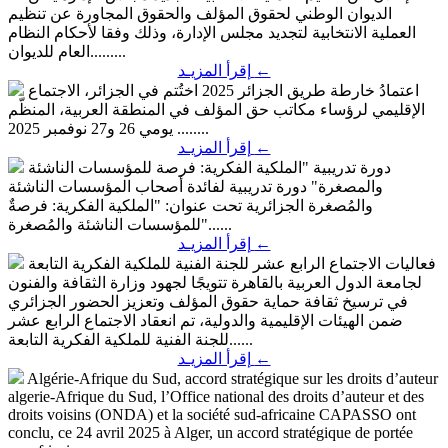
الديوان الوطني لحقوق المؤلف والحقوق المجاورة عن تنظيم
العملية الانتخابية لتجديد مجلس الإدارة، وذلك وفقا لأحكام النظام
العام للديوان.........
←
إقرأ المزيـد
اعتمادُ خارطة طريق الجزائر 2025
اختُتم في الجزائر، الاجتماع
الإقليمي لرؤساء مكاتب حق المؤلف في المنطقة العربية، المنظّم
يومي 26 و27 نوفمبر 2025 ........
←
إقرأ المزيـد
دورة تدريبية "الملكية الفكرية: فرصة للمؤسسات الناشئة
والمصغرة"
دورة تدريبية لفائدة أصحاب المؤسسات الناشئة
والمُصغرة الجزائرية تحت عنوان: "الملكية الفكرية: فرصةٌ
للمؤسسات الناشئة والمُصغرة"......
←
إقرأ المزيـد
فعاليات الاجتماع الرابع عشر للجنة الفنية للملكية الفكرية التابعة
لجامعة الدول العربية بالقاهرة
تتويجًا لجهود وزارة الثقافة والفنون
في ترسيخ ثقافة حماية حقوق المؤلف وتعزيز الحضور الجزائري
ضمن الهيئات الإقليمية والدولية، تم انعقاد الاجتماع الرابع عشر
للجنة الفنية للملكية الفكرية التابعة......
←
إقرأ المزيـد
Algérie-Afrique du Sud, accord stratégique sur les droits d’auteur
algerie-Afrique du Sud, l’Office national des droits d’auteur et des
droits voisins (ONDA) et la société sud-africaine CAPASSO ont
conclu, ce 24 avril 2025 à Alger, un accord stratégique de portée