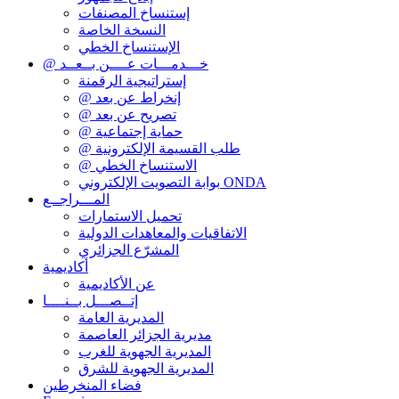
إستنساخ المصنفات
النسخة الخاصة
الإستنساخ الخطي
@ خـــدمـــات عــــن بــعــد
إستراتيجية الرقمنة
@ إنخراط عن بعد
@ تصريح عن بعد
@ حماية إجتماعية
@ طلب القسيمة الإلكترونية
@ الاستنساخ الخطي
بوابة التصويت الإلكتروني ONDA
المـــراجــع
تحميل الاستمارات
الاتفاقيات والمعاهدات الدولية
المشرّع الجزائري
أكاديمية
عن الأكاديمية
إتــصـــل بــنــــا
المديرية العامة
مديرية الجزائر العاصمة
المديرية الجهوية للغرب
المديرية الجهوية للشرق
فضاء المنخرطين