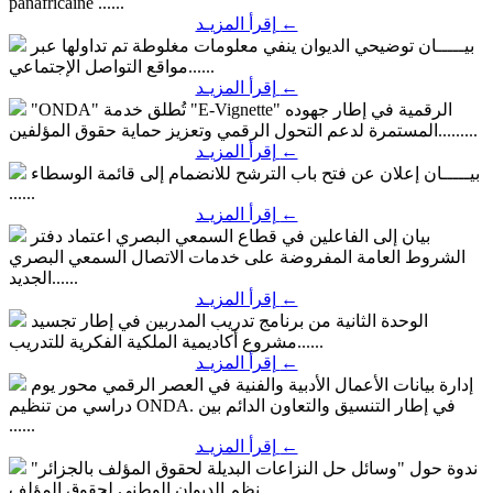
panafricaine ......
←
إقرأ المزيـد
بيـــــان توضيحي
الديوان ينفي معلومات مغلوطة تم تداولها عبر
مواقع التواصل الإجتماعي......
←
إقرأ المزيـد
"ONDA" تُطلق خدمة "E-Vignette" الرقمية
في إطار جهوده
المستمرة لدعم التحول الرقمي وتعزيز حماية حقوق المؤلفين.........
←
إقرأ المزيـد
بيـــــان
إعلان عن فتح باب الترشح للانضمام إلى قائمة الوسطاء
......
←
إقرأ المزيـد
بيان إلى الفاعلين في قطاع السمعي البصري
اعتماد دفتر
الشروط العامة المفروضة على خدمات الاتصال السمعي البصري
الجديد......
←
إقرأ المزيـد
الوحدة الثانية من برنامج تدريب المدربين
في إطار تجسيد
مشروع أكاديمية الملكية الفكرية للتدريب......
←
إقرأ المزيـد
إدارة بيانات الأعمال الأدبية والفنية في العصر الرقمي محور يوم
في إطار التنسيق والتعاون الدائم بين
دراسي من تنظيم ONDA.
......
←
إقرأ المزيـد
ندوة حول "وسائل حل النزاعات البديلة لحقوق المؤلف بالجزائر"
نظم الديوان الوطني لحقوق المؤلف......