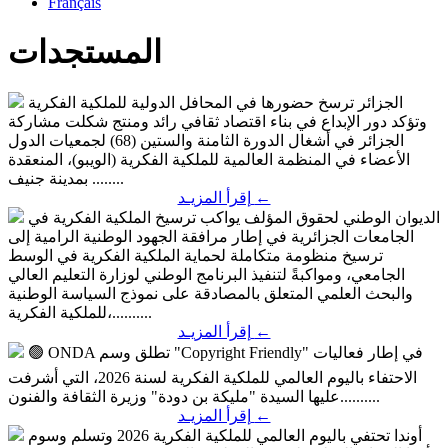
Français
المستجدات
الجزائر ترسخ حضورها في المحافل الدولية للملكية الفكرية
وتؤكد دور الإبداع في بناء اقتصاد ثقافي رائد ومنتج
شكلت مشاركة
الجزائر في أشغال الدورة الثامنة والستين (68) لجمعيات الدول
الأعضاء في المنظمة العالمية للملكية الفكرية (الويبو)، المنعقدة
بمدينة جنيف ........
←
إقرأ المزيـد
الديوان الوطني لحقوق المؤلف يواكب ترسيخ الملكية الفكرية في
الجامعات الجزائرية
في إطار مرافقة الجهود الوطنية الرامية إلى
ترسيخ منظومة متكاملة لحماية الملكية الفكرية في الوسط
الجامعي، ومواكبةً لتنفيذ البرنامج الوطني لوزارة التعليم العالي
والبحث العلمي المتعلق بالمصادقة على نموذج السياسة الوطنية
للملكية الفكرية،..........
←
إقرأ المزيـد
في إطار فعاليات
🟢 ONDA تطلق وسم "Copyright Friendly"
الاحتفاء باليوم العالمي للملكية الفكرية لسنة 2026، التي أشرفت
عليها السيدة "مليكة بن دودة" وزيرة الثقافة والفنون..........
←
إقرأ المزيـد
أوندا تحتفي باليوم العالمي للملكية الفكرية 2026 وتسلم وسوم