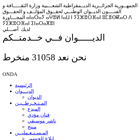
الجمهــورية الجزائــرية الديــمقراطية الشعـــبية
وزارة الثقـــــافة و
الفنــــون
الديــوان الوطنــي لحقــوق المؤلــف و الحقـــوق
ⴰⵏⴰⵔⴰⵢ ⴰⵖⴻⵍ ⵏⴰⵡ ⵏ ⵢⵉⵣⴻⵔⴼⴰⵏ ⵓⵎⴻⵙⴽⴰⵔ ⴷ
المجـــاورة
ⵢⵉⵣⴻⵔⴼⴰⵏ ⵉⵏⴰⵔⴰⴳⴻⵏ
لديك
أصـــلي
الديـــــوان فــي خــدمتــكم
نحن نعد
31058
منخرط
ONDA
الرئيسية
الديـــوان
الديوان
المـنـخـرطــيـن
المبدع
فنان مؤدي
ناشر موسيقي
منتج
المـسـتـعـمليــن
إبلاغ للجمهور